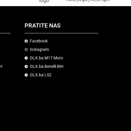
PRATITE NAS
Facebook
Instagram
OLX.ba M17 Moto
iH
OLX.ba Benelli BiH
0
OLX.ba LS2