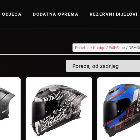
ODJEĆA
DODATNA OPREMA
REZERVNI DIJELOVI
Početna
/
Kacige
/
Full-Face
/ DRAG