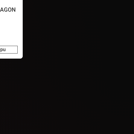
RAGON
rpu