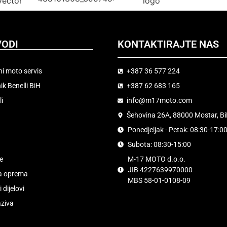
VODI
KONTAKTIRAJTE NAS
ni moto servis
+387 36 577 224
ik Benelli BiH
+387 62 683 165
li
info@m17moto.com
Šehovina 26A, 88000 Mostar, B
Ponedjeljak - Petak: 08:30-17:0
Subota: 08:30-15:00
e
M-17 MOTO d.o.o.
JIB 4227639970000
a oprema
MBS 58-01-0108-09
 dijelovi
aziva