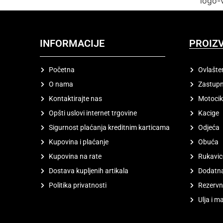
INFORMACIJE
PROIZ
Početna
Ovlašte
O nama
Zastupn
Kontaktirajte nas
Motocik
Opšti uslovi internet trgovine
Kacige
Sigurnost plaćanja kreditnim karticama
Odjeća
Kupovina i plaćanje
Obuća
Kupovina na rate
Rukavic
Dostava kupljenih artikala
Dodatn
Politika privatnosti
Rezervni
Ulja i m