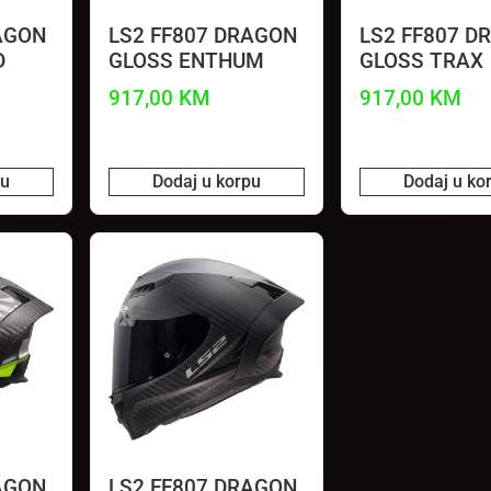
AGON
LS2 FF807 DRAGON
LS2 FF807 D
D
GLOSS ENTHUM
GLOSS TRAX
917,00
KM
917,00
KM
pu
Dodaj u korpu
Dodaj u ko
AGON
LS2 FF807 DRAGON