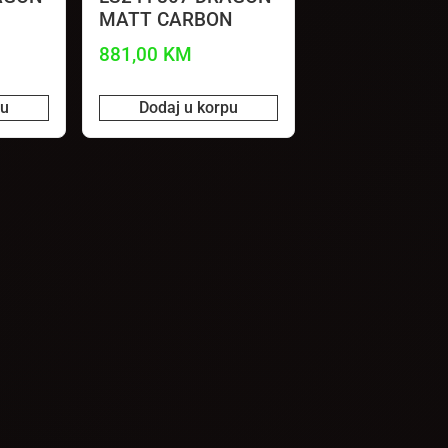
MATT CARBON
881,00
KM
pu
Dodaj u korpu